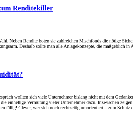
zum Renditekiller
Wahl. Neben Rendite boten sie zahlreichen Mischfonds die nötige Sich
ngsarm. Deshalb sollte man alle Anlagekonzepte, die maßgeblich in Anle
idität?
präch wollten sich viele Unternehmer bislang nicht mit dem Gedanken a
 die einhellige Vermutung vieler Unternehmer dazu. Inzwischen zeigen
n fällig! Clever, wer sich noch rechtzeitig umorientiert – zum Schutz 